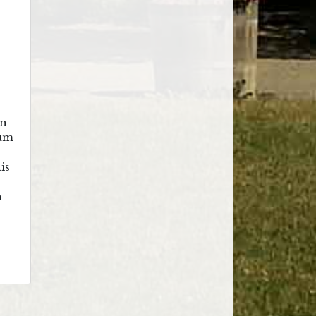
en
zum
is
n