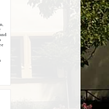
n,
r
 und
o
re
s