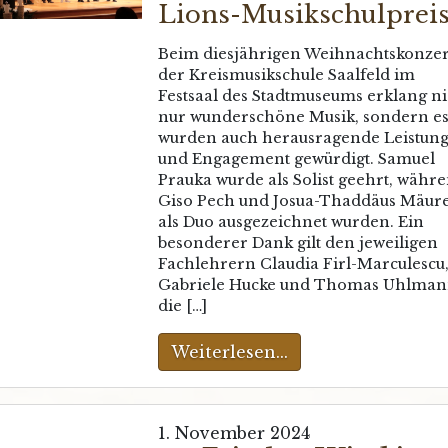
Lions-Musikschulprei
Beim diesjährigen Weihnachtskonzer
der Kreismusikschule Saalfeld im
Festsaal des Stadtmuseums erklang ni
nur wunderschöne Musik, sondern e
wurden auch herausragende Leistun
und Engagement gewürdigt. Samuel
Prauka wurde als Solist geehrt, währ
Giso Pech und Josua-Thaddäus Mäur
als Duo ausgezeichnet wurden. Ein
besonderer Dank gilt den jeweiligen
Fachlehrern Claudia Firl-Marculescu
Gabriele Hucke und Thomas Uhlman
die […]
Weiterlesen...
1. November 2024