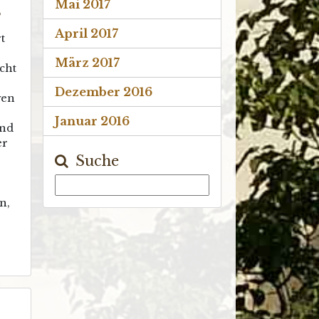
Mai 2017
s
April 2017
t
März 2017
cht
s
Dezember 2016
gen
Januar 2016
end
er
Suche
,
n,