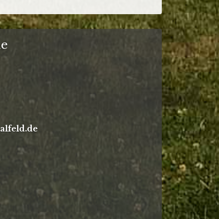
le
lfeld.de