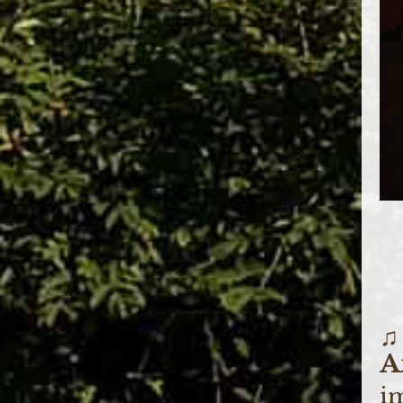
♫
A
i