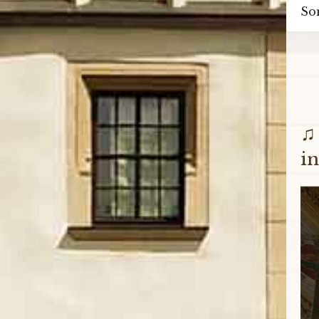
So
♫
in